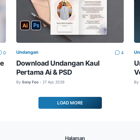
Undangan
Un
0
4
ee
Download Undangan Kaul
U
Pertama Ai & PSD
V
By
Sony Feo
27 Apr, 2026
By
•
LOAD MORE
Halaman