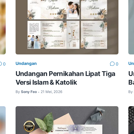
Undangan
Un
0
0
Undangan Pernikahan Lipat Tiga
U
Versi Islam & Katolik
B
By
Sony Feo
21 Mei, 2026
By
•