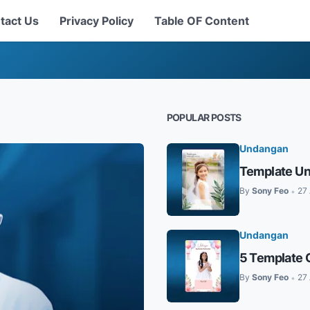
tact Us
Privacy Policy
Table OF Content
POPULAR POSTS
Undangan
Template U
By
Sony Feo
27 
•
Undangan
5 Template 
By
Sony Feo
27 
•