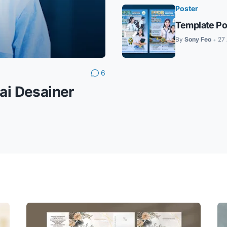
Poster
Template Po
By
Sony Feo
27 
•
6
i Desainer